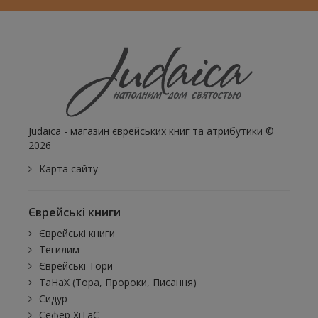
Judaica - магазин єврейських книг та атрибутики ©
2026
Карта сайту
Єврейські книги
Єврейські книги
Тегилим
Єврейські Тори
ТаНаХ (Тора, Пророки, Писання)
Сидур
Сефер ХіТаС