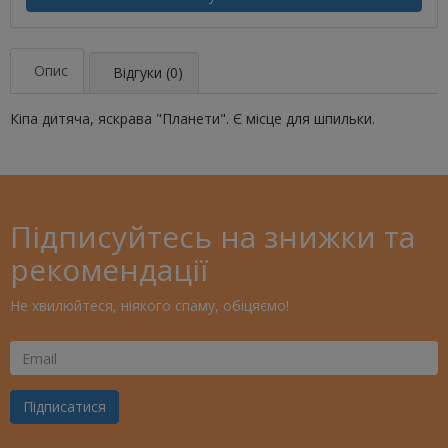
Опис
Відгуки (0)
Кіпа дитяча, яскрава "Планети". Є місце для шпильки.
Підписуйтесь на знижки та
рекомендації
Не хвилюйтеся, ніякого спаму, обіцяємо!
Ваш
Email
Підписатися