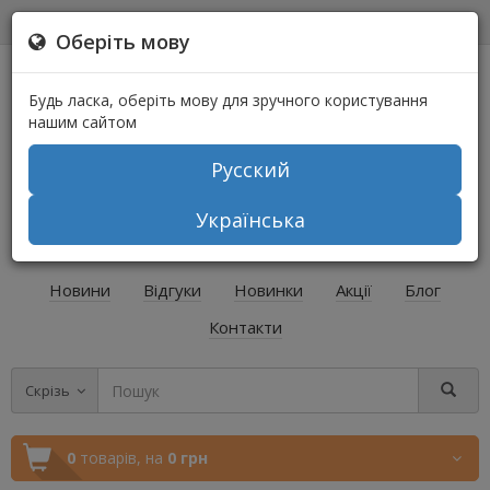
0
0
Оберіть мову
Будь ласка, оберіть мову для зручного користування
нашим сайтом
Русский
+38 (067) 541-64-04
Українська
+38 (073) 541-64-04
Новини
Відгуки
Новинки
Акції
Блог
Контакти
Скрізь
0
товарів,
на
0 грн