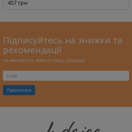
457 грн
Підписуйтесь на знижки та
рекомендації
Не хвилюйтеся, ніякого спаму, обіцяємо!
Ваш
Email
Підписатися