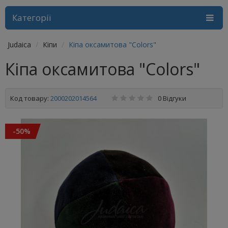
Категорії
Judaica
Кіпи
Кіпа оксамитова "Colors"
Кіпа оксамитова "Colors"
Код товару:
2000202014564
0 Відгуки
-50%