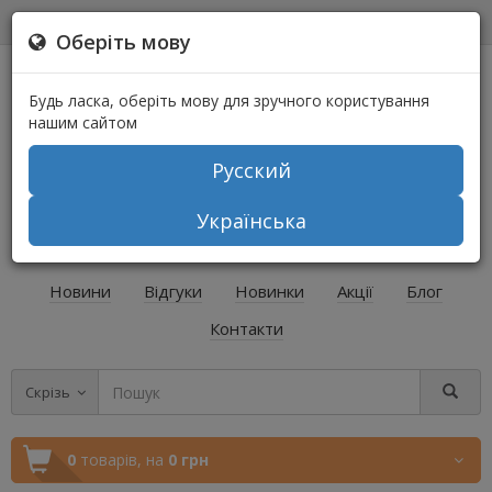
0
0
Оберіть мову
Будь ласка, оберіть мову для зручного користування
нашим сайтом
Русский
+38 (067) 541-64-04
Українська
+38 (073) 541-64-04
Новини
Відгуки
Новинки
Акції
Блог
Контакти
Скрізь
0
товарів,
на
0 грн