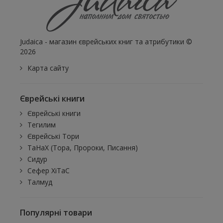
Judaica - магазин єврейських книг та атрибутики ©
2026
Карта сайту
Єврейські книги
Єврейські книги
Тегилим
Єврейські Тори
ТаНаХ (Тора, Пророки, Писання)
Сидур
Сефер ХіТаС
Талмуд
Популярні товари