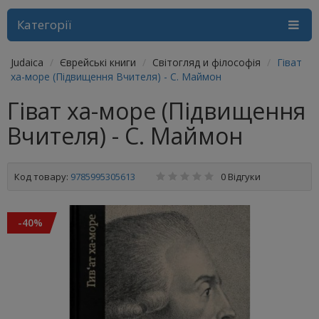
Категорії
Judaica
Єврейські книги
Світогляд и філософія
Гіват
ха-море (Підвищення Вчителя) - С. Маймон
Гіват ха-море (Підвищення
Вчителя) - С. Маймон
Код товару:
9785995305613
0 Відгуки
-40%