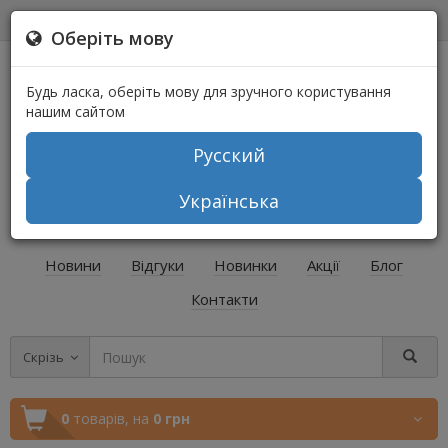
0
0
Оберіть мову
Будь ласка, оберіть мову для зручного користування
нашим сайтом
Русский
+38 (067) 541-64-04
Українська
+38 (073) 541-64-04
Новини
Відгуки
Новинки
Акції
Блог
Контакти
Скрізь
0
товарів,
на
0 грн