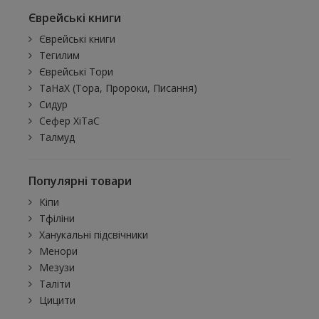
Єврейські книги
Єврейські книги
Тегилим
Єврейські Тори
ТаНаХ (Тора, Пророки, Писання)
Сидур
Сефер ХіТаС
Талмуд
Популярні товари
Кіпи
Тфіліни
Ханукальні підсвічники
Менори
Мезузи
Таліти
Цицити