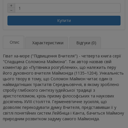
+
−
Купити
Опис
Характеристики
Відгуки (0)
Гіват ха-море ("Підвищення Вчителя") - четверта книга серії
"Спадщина Соломона Маймона". Так автор назвав свій
коментар до «Путівника розгублених», що належить перу
його духовного вчителя Маймоніда (1135–1204). Унікальність
цього твору в тому, що Соломон Маймон читає один із
найвидатніших трактатів Середньовіччя, в якому зроблено
спробу глибокого синтезу іудейської традиції з
аристотелізмом, крізь призму філософських та наукових
досягнень XVIII століття. Герменевтичне зусилля, що
дозволяє перекодувати думку Вчителя, представивши її у
світлі понятійних систем Лейбніца і Канта, бачиться Маймону
природним розвитком задуму самого Маймоніда.