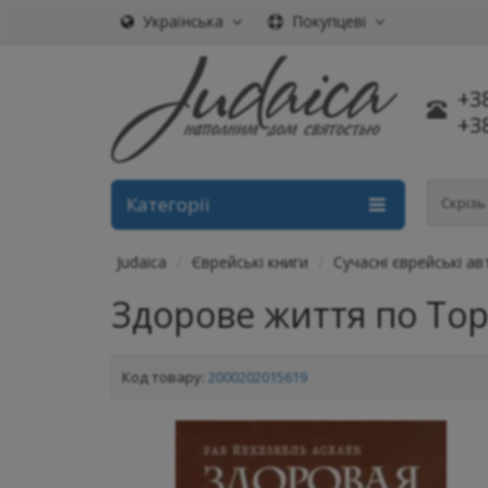
Українська
Покупцеві
+3
+3
Категорії
Скріз
Judaica
Єврейські книги
Сучасні єврейські а
Здорове життя по Торі
Код товару:
2000202015619