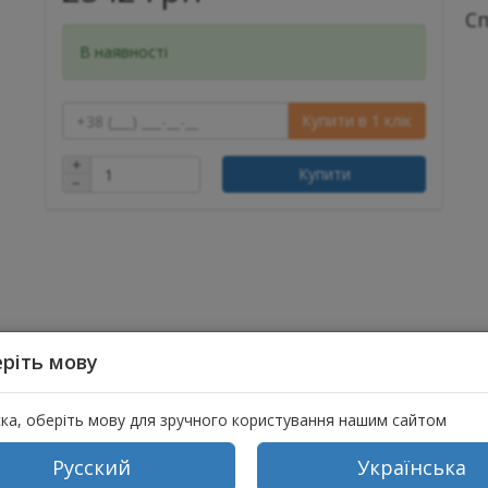
С
В наявності
Купити в 1 клік
+
Купити
−
ріть мову
(1)
ска, оберіть мову для зручного користування нашим сайтом
ня медицини в одній книзі. Найбільший подарунок, який ми можем
Русский
Українська