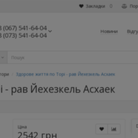
Закладки
Порі
0
8 (067) 541-64-04
Новини
Відг
8 (073) 541-64-04
ь
втори
Здорове життя по Торі - рав Йехезкель Асхаек
 - рав Йехезкель Асхаек
Ціна
2542 грн