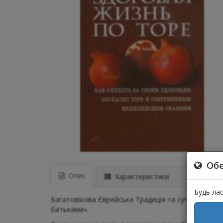
Обе
Опис
Характеристики
Відгуки 
Будь ла
Багатовікова Єврейська Традиція та сучасні знан
батьками».