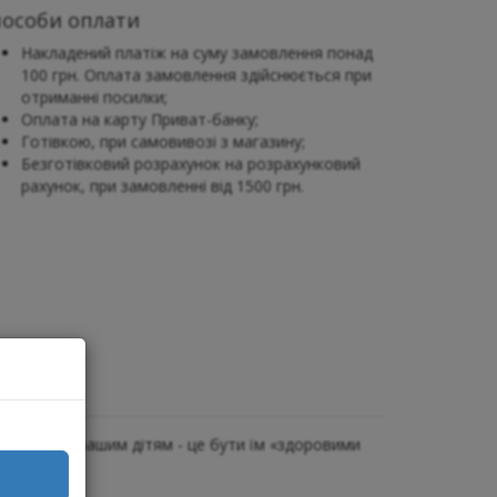
пособи оплати
Накладений платіж на суму замовлення понад
100 грн. Оплата замовлення здійснюється при
отриманні посилки;
Оплата на карту Приват-банку;
Готівкою, при самовивозі з магазину;
Безготівковий розрахунок на розрахунковий
рахунок, при замовленні від 1500 грн.
о піднести нашим дітям - це бути їм «здоровими