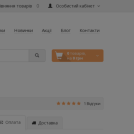
вняння товарів
Особистий кабінет
0
уки
Новинки
Акції
Блог
Контакти
0
товарів,
на
0 грн
1 Відгуки
Оплата
Доставка