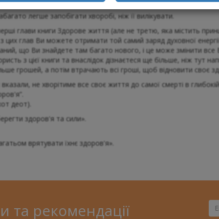
сних знань?
агато легше запобігати хворобі, ніж її вилікувати.
ерші глави книги Здорове життя (але не третю, яка містить при
з цих глав Ви можете отримати той самий заряд духовної енергії
онаний, що Ви знайдете там багато нового, і це може змінити вс
сть з цієї книги та внаслідок дізнаєтеся ще більше, ніж тут напис
ше грошей, а потім втрачають всі гроші, щоб відновити своє здор
вказали, не хворітиме все своє життя до самої смерті в глибокій 
ров'я”.
от деот).
регти здоров'я та сили».
гатьом врятувати їхнє здоров'я».
и та рекомендації
Ва