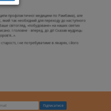
нципи профілактичної медицини по Рамбама), але
, який так необхідний для переходу до наступного
е Ваше світогляд, «побудоване» на наших святих
ано. І головне - вперед, до дії! Сказав мудрець:
ов'я...».
старості, і не потребуватиме в лікарях, і його
Підписатися
ш