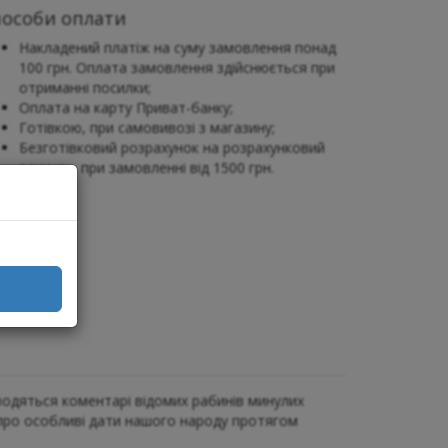
пособи оплати
Накладений платіж на суму замовлення понад
100 грн. Оплата замовлення здійснюється при
отриманні посилки;
Оплата на карту Приват-банку;
Готівкою, при самовивозі з магазину;
Безготівковий розрахунок на розрахунковий
рахунок, при замовленні від 1500 грн.
аводяться коментарі відомих рабинів минулих
ь про особливі дати нашого народу протягом