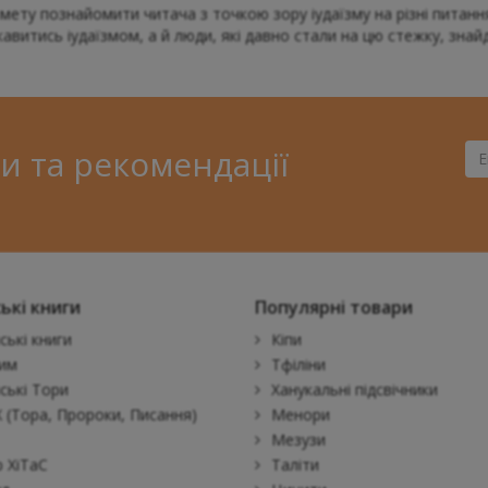
мету познайомити читача з точкою зору іудаїзму на різні питання
ікавитись іудаїзмом, а й люди, які давно стали на цю стежку, знай
и та рекомендації
Ва
Ema
ькі книги
Популярні товари
ські книги
Кіпи
им
Тфіліни
ські Тори
Ханукальні підсвічники
 (Тора, Пророки, Писання)
Менори
Мезузи
 ХіТаС
Таліти