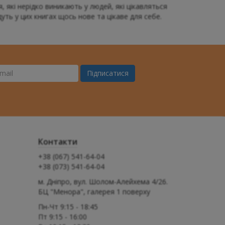
, які нерідко виникають у людей, які цікавляться
дуть у цих книгах щось нове та цікаве для себе.
Підписатися
ш
il
Контакти
+38 (067) 541-64-04
+38 (073) 541-64-04
м. Дніпро, вул. Шолом-Алейхема 4/26.
БЦ "Менора", галерея 1 поверху
Пн-Чт 9:15 - 18:45
Пт 9:15 - 16:00