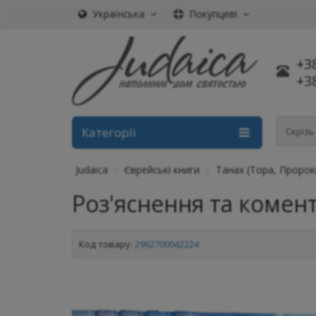
Українська
Покупцеві
+3
+3
Категорії
Скріз
Judaica
Єврейські книги
Танах (Тора, Пророк
Роз'яснення та комент
Код товару:
2962700042224