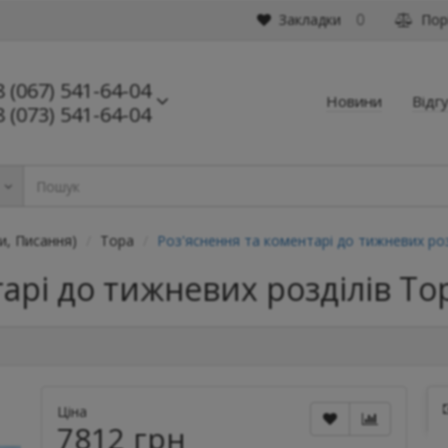
Закладки
Порі
0
8 (067) 541-64-04
Новини
Відг
8 (073) 541-64-04
ь
и, Писання)
Тора
Роз'яснення та коментарі до тижневих роз
арі до тижневих розділів Тор
Ціна
7812 грн