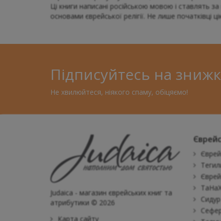
Ці книги написані російською мовою і ставлять за 
основами єврейської релігії. Не лише початківці ц
Підписуйтесь на знижк
Не хвилюйтеся, ніякого спаму, обіцяємо!
Єврейс
Єврей
Тегил
Єврей
ТаНаХ
Judaica - магазин єврейських книг та
Сидур
атрибутики © 2026
Сефер
Карта сайту