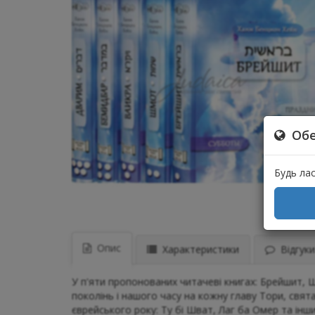
Обе
Будь ла
Опис
Характеристики
Відгуки 
У п'яти пропонованих читачеві книгах: Брейшит, Ш
поколінь і нашого часу на кожну главу Тори, свят
єврейського року: Ту бі Шват, Лаг ба Омер та інши