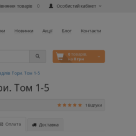
вняння товарів
Особистий кабінет
0
уки
Новинки
Акції
Блог
Контакти
0
товарів,
на
0 грн
ділів Тори. Том 1-5
и. Том 1-5
1 Відгуки
Оплата
Доставка