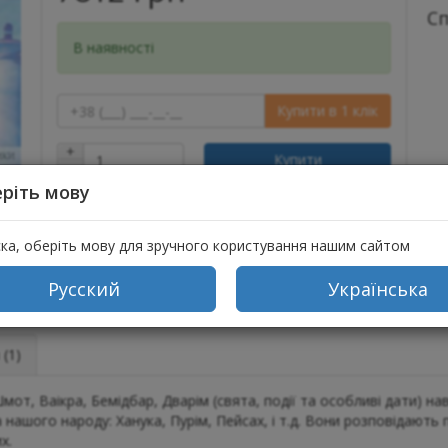
С
В наявності
Купити в 1 клік
+
Купити
−
ріть мову
ска, оберіть мову для зручного користування нашим сайтом
Русский
Українська
(1)
мот, Ваікра, Бемідбар, Дварім (свята, події та особливі дати) н
а нашого народу: Ханука, Пурім, Пейсах, і т.д. Вони розповідают
х.