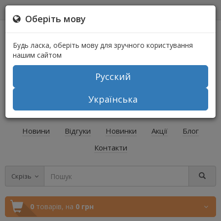
0
0
Оберіть мову
Будь ласка, оберіть мову для зручного користування
нашим сайтом
Русский
+38 (067) 541-64-04
Українська
+38 (073) 541-64-04
Новини
Відгуки
Новинки
Акції
Блог
Контакти
Скрізь
0
товарів,
на
0 грн