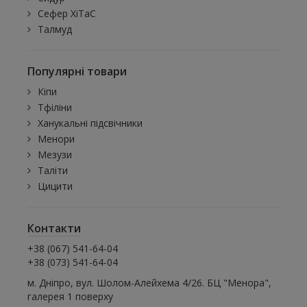
Сефер ХіТаС
Талмуд
Популярні товари
Кіпи
Тфіліни
Ханукальні підсвічники
Менори
Мезузи
Таліти
Цицити
Контакти
+38 (067) 541-64-04
+38 (073) 541-64-04
м. Дніпро, вул. Шолом-Алейхема 4/26. БЦ "Менора",
галерея 1 поверху