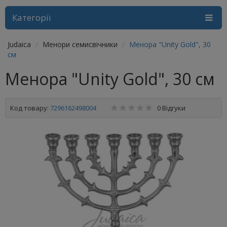
Категорії
Judaica
Менори семисвічники
Менора "Unity Gold", 30
см
Менора "Unity Gold", 30 см
Код товару:
7296162498004
0 Відгуки