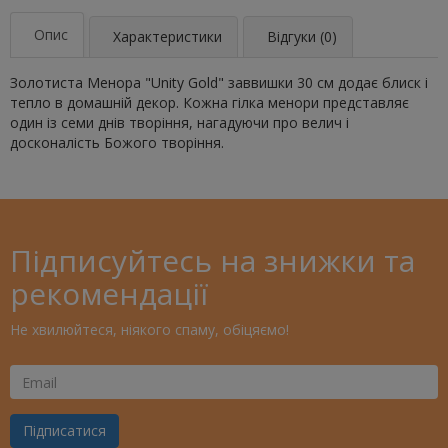
Опис
Характеристики
Відгуки (0)
Золотиста Менора "Unity Gold" заввишки 30 см додає блиск і
тепло в домашній декор. Кожна гілка менори представляє
один із семи днів творіння, нагадуючи про велич і
досконалість Божого творіння.
Підписуйтесь на знижки та
рекомендації
Не хвилюйтеся, ніякого спаму, обіцяємо!
Ваш
Email
Підписатися