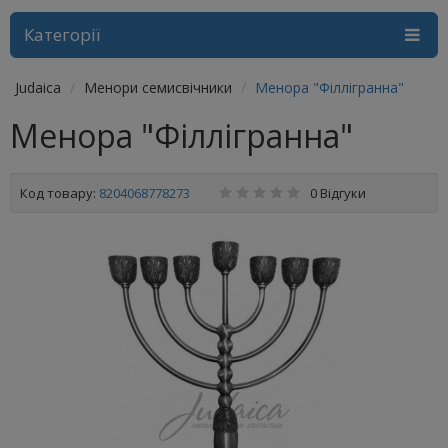
Категорії
Judaica
Менори семисвічники
Менора "Філлігранна"
Менора "Філлігранна"
Код товару:
8204068778273
0 Відгуки