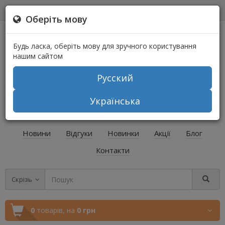
0
0
Оберіть мову
Будь ласка, оберіть мову для зручного користування
нашим сайтом
Русский
+38 (067) 541-64-04
Українська
+38 (073) 541-64-04
Новини
Відгуки
Новинки
Акції
Блог
Контакти
Скрізь
0
товарів,
на
0 грн