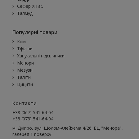
Сефер ХіТаС
Талмуд
Популярні товари
Кіпи
Тфіліни
Ханукальні підсвічники
Менори
Мезузи
Таліти
Цицити
Контакти
+38 (067) 541-64-04
+38 (073) 541-64-04
м. Дніпро, вул. Шолом-Алейхема 4/26. БЦ "Менора",
галерея 1 поверху