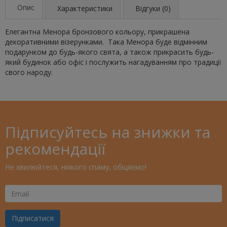
Опис
Характеристики
Відгуки (0)
Елегантна Менора бронзового кольору, прикрашена
декоративними візерунками. Така Менора буде відмінним
подарунком до будь-якого свята, а також прикрасить будь-
який будинок або офіс і послужить нагадуванням про традиції
свого народу.
Підписуйтесь на знижки та
рекомендації
Не хвилюйтеся, ніякого спаму, обіцяємо!
Ваш
Email
Підписатися