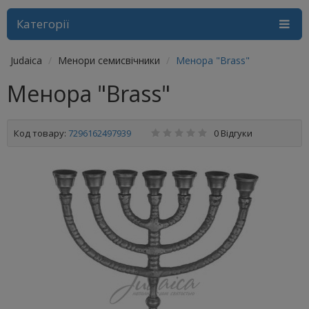
Категорії
Judaica
Менори семисвічники
Менора "Brass"
Менора "Brass"
Код товару:
7296162497939
0 Відгуки