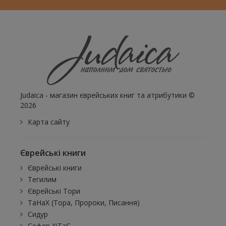
Judaica - магазин єврейських книг та атрибутики ©
2026
Карта сайту
Єврейські книги
Єврейські книги
Тегилим
Єврейські Тори
ТаНаХ (Тора, Пророки, Писання)
Сидур
Сефер ХіТаС