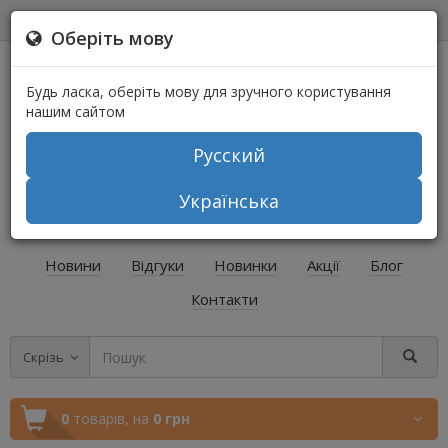
0
0
Оберіть мову
Будь ласка, оберіть мову для зручного користування
нашим сайтом
Русский
+38 (067) 541-64-04
Українська
+38 (073) 541-64-04
Новини
Відгуки
Новинки
Акції
Блог
Контакти
Скрізь
0
товарів,
на
0 грн