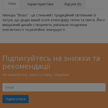
Опис
Характеристики
Відгуки (0)
Менора "Brass" - це стильний і традиційний світильник із
латуні, що додає вашій оселі атмосферу тепла та свята. Його
вишуканий дизайн створюють унікальне поєднання
елегантності та релігійної значущості.
Підписуйтесь на знижки та
рекомендації
Не хвилюйтеся, ніякого спаму, обіцяємо!
Ваш
Email
Підписатися