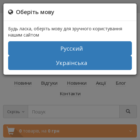
0
0
Оберіть мову
Будь ласка, оберіть мову для зручного користування
нашим сайтом
Русский
+38 (067) 541-64-04
Українська
+38 (073) 541-64-04
Новини
Відгуки
Новинки
Акції
Блог
Контакти
Скрізь
0
товарів,
на
0 грн