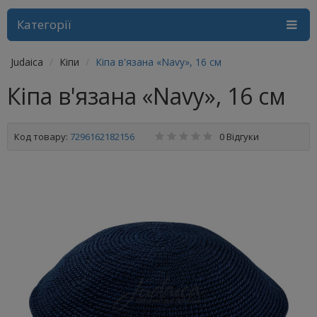
Категорії
Judaica
Кіпи
Кіпа в'язана «Navy», 16 см
Кіпа в'язана «Navy», 16 см
Код товару:
7296162182156
0 Відгуки