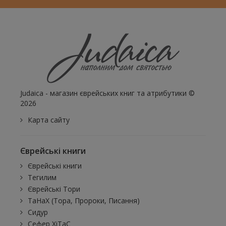
Judaica - магазин єврейських книг та атрибутики ©
2026
Карта сайту
Єврейські книги
Єврейські книги
Тегилим
Єврейські Тори
ТаНаХ (Тора, Пророки, Писання)
Сидур
Сефер ХіТаС