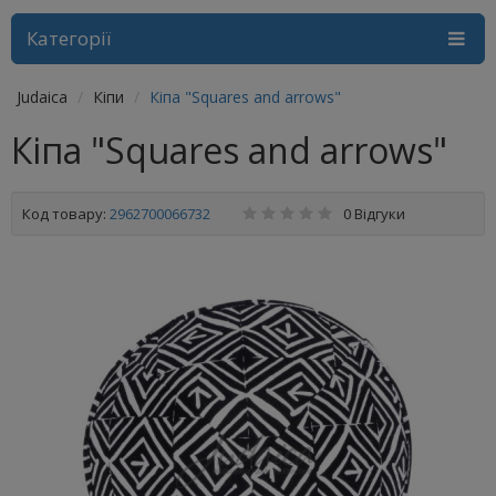
Категорії
Judaica
Кіпи
Кіпа "Squares and arrows"
Кіпа "Squares and arrows"
Код товару:
2962700066732
0 Відгуки