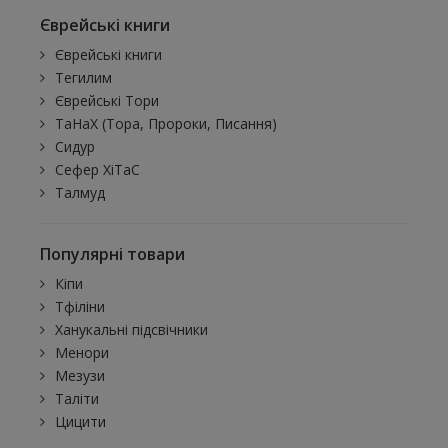
Єврейські книги
Єврейські книги
Тегилим
Єврейські Тори
ТаНаХ (Тора, Пророки, Писання)
Сидур
Сефер ХіТаС
Талмуд
Популярні товари
Кіпи
Тфіліни
Ханукальні підсвічники
Менори
Мезузи
Таліти
Цицити