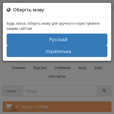
0
0
Оберіть мову
Будь ласка, оберіть мову для зручного користування
нашим сайтом
Русский
+38 (067) 541-64-04
Українська
+38 (073) 541-64-04
Новини
Відгуки
Новинки
Акції
Блог
Контакти
Скрізь
0
товарів,
на
0 грн