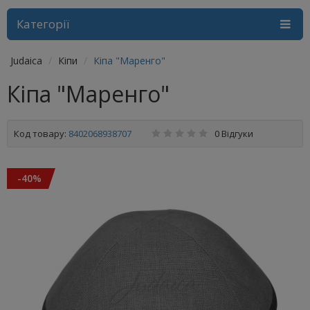
Категорії
Judaica
Кіпи
Кіпа "Маренго"
Кіпа "Маренго"
Код товару:
8402068938707
0 Відгуки
-40%