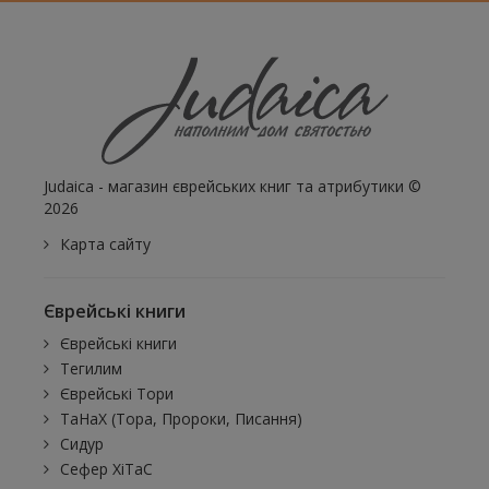
Judaica - магазин єврейських книг та атрибутики ©
2026
Карта сайту
Єврейські книги
Єврейські книги
Тегилим
Єврейські Тори
ТаНаХ (Тора, Пророки, Писання)
Сидур
Сефер ХіТаС