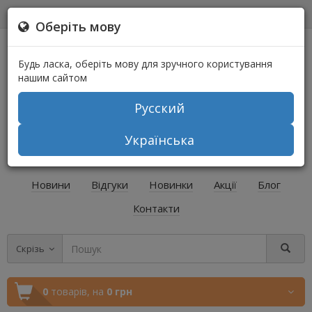
0
0
Оберіть мову
Будь ласка, оберіть мову для зручного користування
нашим сайтом
Русский
+38 (067) 541-64-04
Українська
+38 (073) 541-64-04
Новини
Відгуки
Новинки
Акції
Блог
Контакти
Скрізь
0
товарів,
на
0 грн