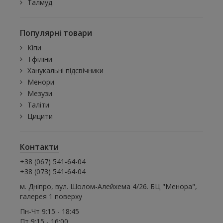
Талмуд
Популярні товари
Кіпи
Тфіліни
Ханукальні підсвічники
Менори
Мезузи
Таліти
Цицити
Контакти
+38 (067) 541-64-04
+38 (073) 541-64-04
м. Дніпро, вул. Шолом-Алейхема 4/26. БЦ "Менора",
галерея 1 поверху
Пн-Чт 9:15 - 18:45
Пт 9:15 - 16:00