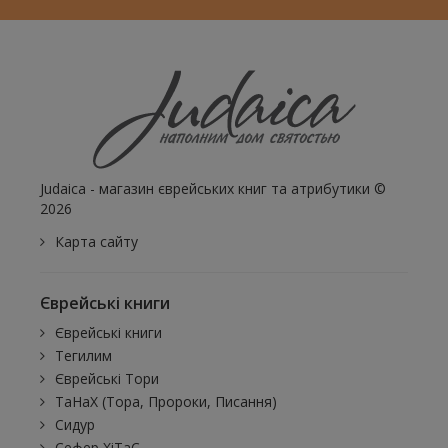
Judaica - магазин єврейських книг та атрибутики ©
2026
Карта сайту
Єврейські книги
Єврейські книги
Тегилим
Єврейські Тори
ТаНаХ (Тора, Пророки, Писання)
Сидур
Сефер ХіТаС