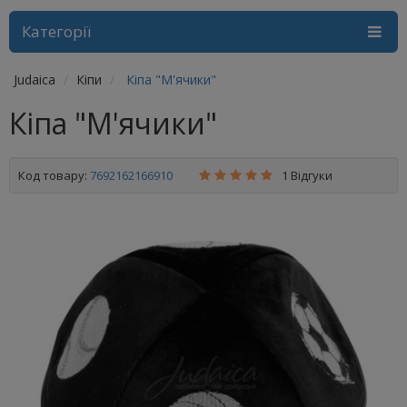
Категорії
Judaica
Кіпи
Кіпа "М'ячики"
Кіпа "М'ячики"
Код товару:
7692162166910
1 Відгуки