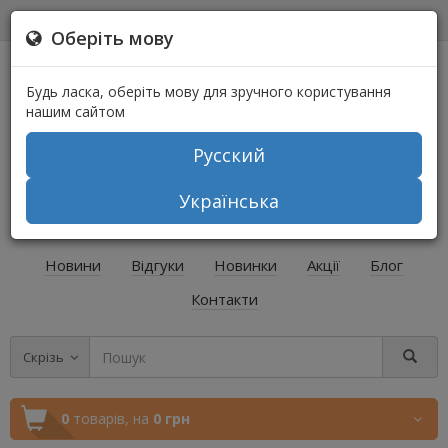
0
0
Оберіть мову
Будь ласка, оберіть мову для зручного користування
нашим сайтом
Русский
+38 (067) 541-64-04
Українська
+38 (073) 541-64-04
Новини
Відгуки
Новинки
Акції
Блог
Контакти
Скрізь
0
товарів,
на
0 грн