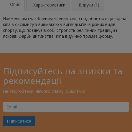
Опис
Характеристики
Відгуки (1)
Найменшим і улюбленим членам сім'ї сподобається ця чорна
кіпа з оксамиту з вишивкою у вигляді м'ячів різних видів
спорту, що поєднує в собі строгість релігійних традицій і
яскраві фарби дитинства. Кіпа відмінно тримає форму.
Підписуйтесь на знижки та
рекомендації
Не хвилюйтеся, ніякого спаму, обіцяємо!
Ваш
Email
Підписатися