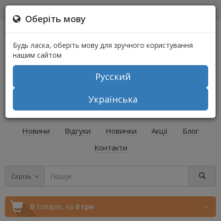
0
0
Оберіть мову
Будь ласка, оберіть мову для зручного користування
нашим сайтом
Русский
+38 (067) 541-64-04
Українська
+38 (073) 541-64-04
Новини
Відгуки
Новинки
Акції
Блог
Контакти
Скрізь
0
товарів,
на
0 грн