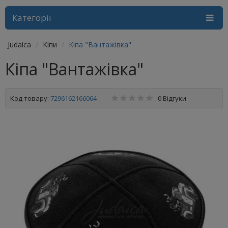
Категорії
Judaica
Кіпи
Кіпа "Вантажівка"
Кіпа "Вантажівка"
Код товару:
7296162166064
0 Відгуки