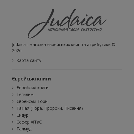
Judaica - магазин єврейських книг та атрибутики ©
2026
Карта сайту
Єврейські книги
Єврейські книги
Тегилим
Єврейські Тори
ТаНаХ (Тора, Пророки, Писання)
Сидур
Сефер ХіТаС
Талмуд