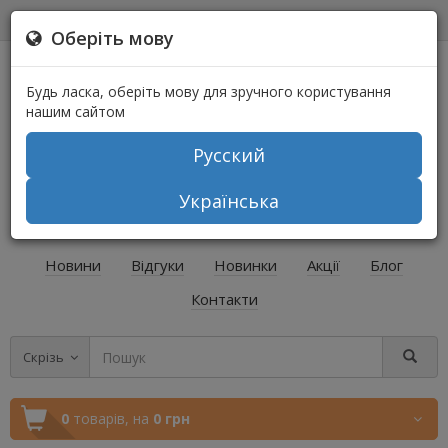
0
0
Оберіть мову
Будь ласка, оберіть мову для зручного користування
нашим сайтом
Русский
+38 (067) 541-64-04
Українська
+38 (073) 541-64-04
Новини
Відгуки
Новинки
Акції
Блог
Контакти
Скрізь
0
товарів,
на
0 грн