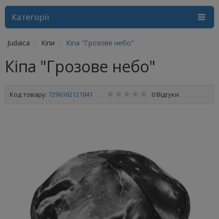
Категорії
Judaica
Кіпи
Кіпа "Грозове небо"
Кіпа "Грозове небо"
Код товару:
7296162121841
0 Відгуки