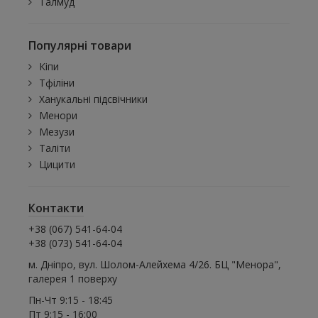
Талмуд
Популярні товари
Кіпи
Тфіліни
Ханукальні підсвічники
Менори
Мезузи
Таліти
Цицити
Контакти
+38 (067) 541-64-04
+38 (073) 541-64-04
м. Дніпро, вул. Шолом-Алейхема 4/26. БЦ "Менора",
галерея 1 поверху
Пн-Чт 9:15 - 18:45
Пт 9:15 - 16:00