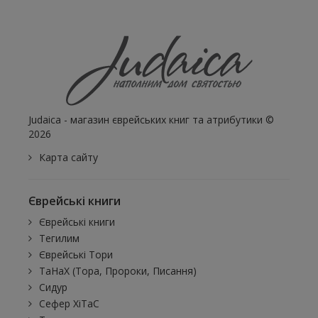
Judaica - магазин єврейських книг та атрибутики ©
2026
Карта сайту
Єврейські книги
Єврейські книги
Тегилим
Єврейські Тори
ТаНаХ (Тора, Пророки, Писання)
Сидур
Сефер ХіТаС