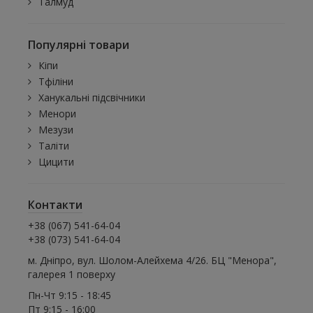
Талмуд
Популярні товари
Кіпи
Тфіліни
Ханукальні підсвічники
Менори
Мезузи
Таліти
Цицити
Контакти
+38 (067) 541-64-04
+38 (073) 541-64-04
м. Дніпро, вул. Шолом-Алейхема 4/26. БЦ "Менора",
галерея 1 поверху
Пн-Чт 9:15 - 18:45
Пт 9:15 - 16:00