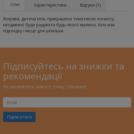
Опис
Характеристики
Відгуки (1)
Яскрава, дитяча кіпа, прикрашена тематикою космосу
неодмінно буде радувати будь-якого малюка. Кіпа має
підкладку і місце для шпильки.
Підписуйтесь на знижки та
рекомендації
Не хвилюйтеся, ніякого спаму, обіцяємо!
Ваш
Email
Підписатися