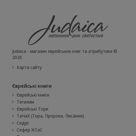
Judaica - магазин єврейських книг та атрибутики ©
2026
Карта сайту
Єврейські книги
Єврейські книги
Тегилим
Єврейські Тори
ТаНаХ (Тора, Пророки, Писання)
Сидур
Сефер ХіТаС