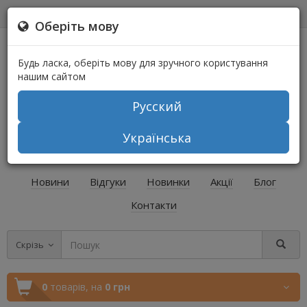
0
0
Оберіть мову
Будь ласка, оберіть мову для зручного користування
нашим сайтом
Русский
+38 (067) 541-64-04
Українська
+38 (073) 541-64-04
Новини
Відгуки
Новинки
Акції
Блог
Контакти
Скрізь
0
товарів,
на
0 грн