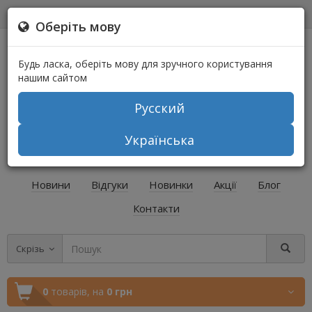
0
0
Оберіть мову
Будь ласка, оберіть мову для зручного користування
нашим сайтом
Русский
+38 (067) 541-64-04
Українська
+38 (073) 541-64-04
Новини
Відгуки
Новинки
Акції
Блог
Контакти
Скрізь
0
товарів,
на
0 грн