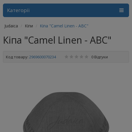
Категорії
Judaica
Кіпи
Кіпа "Camel Linen - ABC"
Кіпа "Camel Linen - ABC"
Код товару:
2969600070234
0 Відгуки