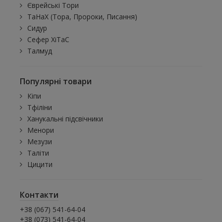
Єврейські Тори
ТаНаХ (Тора, Пророки, Писання)
Сидур
Сефер ХіТаС
Талмуд
Популярні товари
Кіпи
Тфіліни
Ханукальні підсвічники
Менори
Мезузи
Таліти
Цицити
Контакти
+38 (067) 541-64-04
+38 (073) 541-64-04