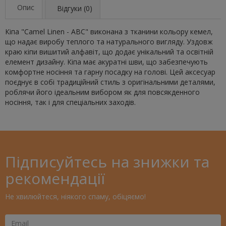
Опис
Відгуки (0)
Кіпа "Camel Linen - ABC" виконана з тканини кольору кемел,
що надає виробу теплого та натурального вигляду. Уздовж
краю кіпи вишитий алфавіт, що додає унікальний та освітній
елемент дизайну. Кіпа має акуратні шви, що забезпечують
комфортне носіння та гарну посадку на голові. Цей аксесуар
поєднує в собі традиційний стиль з оригінальними деталями,
роблячи його ідеальним вибором як для повсякденного
носіння, так і для спеціальних заходів.
Підписуйтесь на знижки та
рекомендації
Не хвилюйтеся, ніякого спаму, обіцяємо!