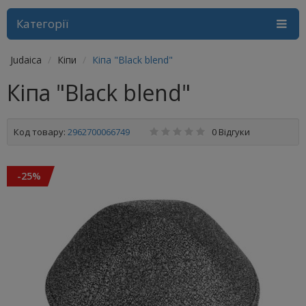
Категорії
Judaica
Кіпи
Кіпа "Black blend"
Кіпа "Black blend"
Код товару:
2962700066749
0 Відгуки
-25%