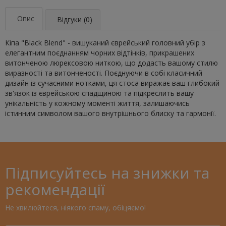
Опис
Відгуки (0)
Кіпа "Black Blend" - вишуканий єврейський головний убір з
елегантним поєднанням чорних відтінків, прикрашених
витонченою люрексовою ниткою, що додасть вашому стилю
виразності та витонченості. Поєднуючи в собі класичний
дизайн із сучасними нотками, ця стоса виражає ваш глибокий
зв'язок із єврейською спадщиною та підкреслить вашу
унікальність у кожному моменті життя, залишаючись
істинним символом вашого внутрішнього блиску та гармонії.
Підписуйтесь на знижки та
рекомендації
Не хвилюйтеся, ніякого спаму, обіцяємо!