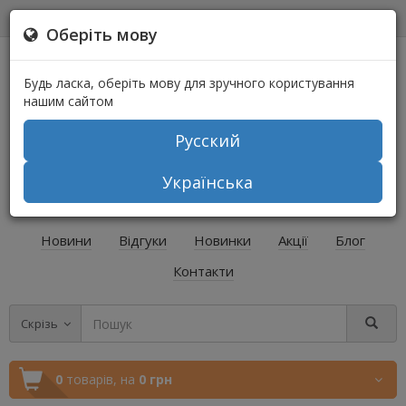
0
0
Оберіть мову
Будь ласка, оберіть мову для зручного користування
нашим сайтом
Русский
+38 (067) 541-64-04
Українська
+38 (073) 541-64-04
Новини
Відгуки
Новинки
Акції
Блог
Контакти
Скрізь
0
товарів,
на
0 грн