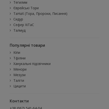
Тегилим
Єврейські Тори
ТаНаХ (Тора, Пророки, Писання)
Сидур
Сефер ХіТаС
Талмуд
Популярні товари
Кіпи
Тфіліни
Ханукальні підсвічники
Менори
Мезузи
Таліти
Цицити
Контакти
+38 (067) 541-64-04