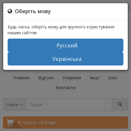
0
0
Оберіть мову
Будь ласка, оберіть мову для зручного користування
нашим сайтом
Русский
+38 (067) 541-64-04
Українська
+38 (073) 541-64-04
Новини
Відгуки
Новинки
Акції
Блог
Контакти
Скрізь
0
товарів,
на
0 грн