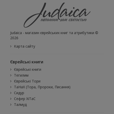
Judaica - магазин єврейських книг та атрибутики ©
2026
Карта сайту
Єврейські книги
Єврейські книги
Тегилим
Єврейські Тори
ТаНаХ (Тора, Пророки, Писання)
Сидур
Сефер ХіТаС
Талмуд