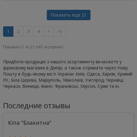
Показать еще 21
1
2
3
4
>
>|
Показано з 1 по 21 із 81 (4 сторінок)
Придбати продукцію з нашого асортименту ви можете у
фірмовому магазині в Дніпрі, а також отримати через Нову
Пошту в будь-якому місті України: Київ, Одеса, Харків, Кривий
Ріг, Біла Церква, Маріуполь, Миколаїв, Ужгород, Чернівці,
Черкаси, Вінниця, Івано- Франківськ, Херсон, Суми та ін.
Последние отзывы
Кіпа "Блакитна"