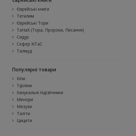
Єврейські книги
Єврейські книги
Тегилим
Єврейські Тори
ТаНаХ (Тора, Пророки, Писання)
Сидур
Сефер ХіТаС
Талмуд
Популярні товари
Кіпи
Тфіліни
Ханукальні підсвічники
Менори
Мезузи
Таліти
Цицити