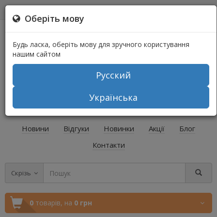
0
0
Оберіть мову
Будь ласка, оберіть мову для зручного користування
нашим сайтом
Русский
+38 (067) 541-64-04
Українська
+38 (073) 541-64-04
Новини
Відгуки
Новинки
Акції
Блог
Контакти
Скрізь
0
товарів,
на
0 грн