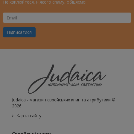
Не хвилюйтеся, ніякого спаму, обіцяємо!
Ваш
Email
Підписатися
Judaica - магазин єврейських книг та атрибутики ©
2026
Карта сайту