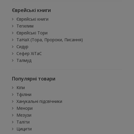
Єврейські книги
Єврейські книги
Тегилим
Єврейські Тори
ТаНаХ (Тора, Пророки, Писання)
Сидур
Сефер ХіТаС
Талмуд
Популярні товари
Кіпи
Тфіліни
Ханукальні підсвічники
Менори
Мезузи
Таліти
Цицити