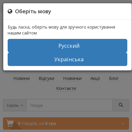
0
0
Оберіть мову
Будь ласка, оберіть мову для зручного користування
нашим сайтом
Русский
+38 (067) 541-64-04
Українська
+38 (073) 541-64-04
Новини
Відгуки
Новинки
Акції
Блог
Контакти
Скрізь
0
товарів,
на
0 грн