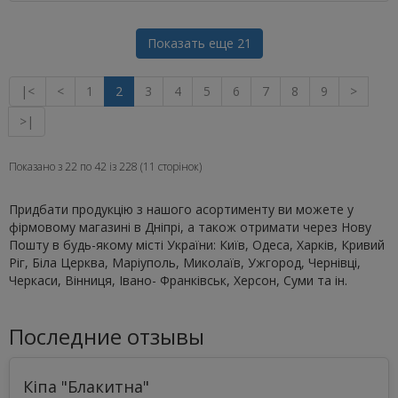
Показать еще 21
|<
<
1
2
3
4
5
6
7
8
9
>
>|
Показано з 22 по 42 із 228 (11 сторінок)
Придбати продукцію з нашого асортименту ви можете у
фірмовому магазині в Дніпрі, а також отримати через Нову
Пошту в будь-якому місті України: Київ, Одеса, Харків, Кривий
Ріг, Біла Церква, Маріуполь, Миколаїв, Ужгород, Чернівці,
Черкаси, Вінниця, Івано- Франківськ, Херсон, Суми та ін.
Последние отзывы
Кіпа "Блакитна"