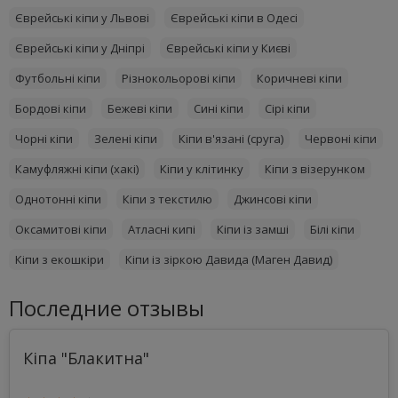
Єврейські кіпи у Львові
Єврейські кіпи в Одесі
Єврейські кіпи у Дніпрі
Єврейські кіпи у Києві
Футбольні кіпи
Різнокольорові кіпи
Коричневі кіпи
Бордові кіпи
Бежеві кіпи
Сині кіпи
Сірі кіпи
Чорні кіпи
Зелені кіпи
Кіпи в'язані (сруга)
Червоні кіпи
Камуфляжні кіпи (хакі)
Кіпи у клітинку
Кіпи з візерунком
Однотонні кіпи
Кіпи з текстилю
Джинсові кіпи
Оксамитові кіпи
Атласні кипі
Кіпи із замші
Білі кіпи
Кіпи з екошкіри
Кіпи із зіркою Давида (Маген Давид)
Последние отзывы
Кіпа "Блакитна"