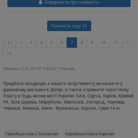
Повідомити про наявність
Показать еще 21
|<
<
3
4
5
6
7
8
9
10
11
>
>|
Показано з 127 по 147 із 424 (21 сторінок)
Придбати продукцію з нашого асортименту ви можете у
фірмовому магазині в Дніпрі, а також отримати через Нову
Пошту в будь-якому місті України: Київ, Одеса, Харків, Кривий
Ріг, Біла Церква, Маріуполь, Миколаїв, Ужгород, Чернівці,
Черкаси, Вінниця, Івано- Франківськ, Херсон, Суми та ін.
Єврейські кіпи у Запоріжжі
Єврейські кіпи у Харкові