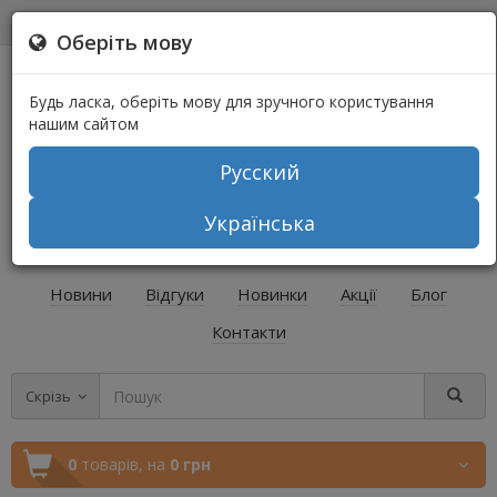
0
0
Оберіть мову
Будь ласка, оберіть мову для зручного користування
нашим сайтом
Русский
+38 (067) 541-64-04
Українська
+38 (073) 541-64-04
Новини
Відгуки
Новинки
Акції
Блог
Контакти
Скрізь
0
товарів,
на
0 грн