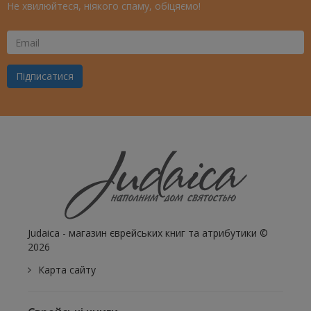
Не хвилюйтеся, ніякого спаму, обіцяємо!
Ваш
Email
Підписатися
Judaica - магазин єврейських книг та атрибутики ©
2026
Карта сайту