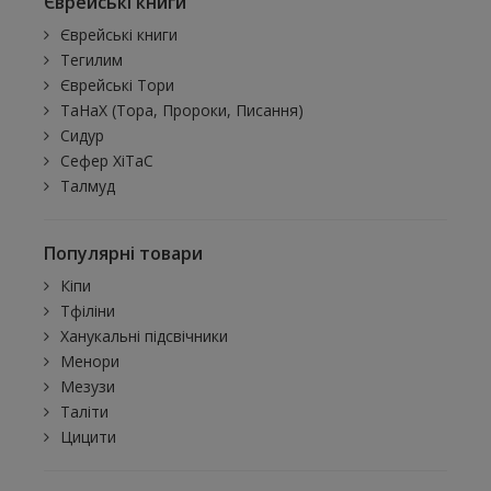
Єврейські книги
Єврейські книги
Тегилим
Єврейські Тори
ТаНаХ (Тора, Пророки, Писання)
Сидур
Сефер ХіТаС
Талмуд
Популярні товари
Кіпи
Тфіліни
Ханукальні підсвічники
Менори
Мезузи
Таліти
Цицити