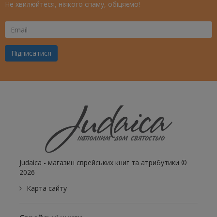
Не хвилюйтеся, ніякого спаму, обіцяємо!
Ваш
Email
Підписатися
Judaica - магазин єврейських книг та атрибутики ©
2026
Карта сайту