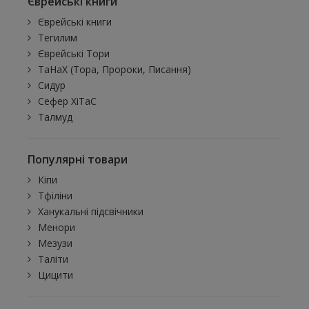
Єврейські книги
Єврейські книги
Тегилим
Єврейські Тори
ТаНаХ (Тора, Пророки, Писання)
Сидур
Сефер ХіТаС
Талмуд
Популярні товари
Кіпи
Тфіліни
Ханукальні підсвічники
Менори
Мезузи
Таліти
Цицити