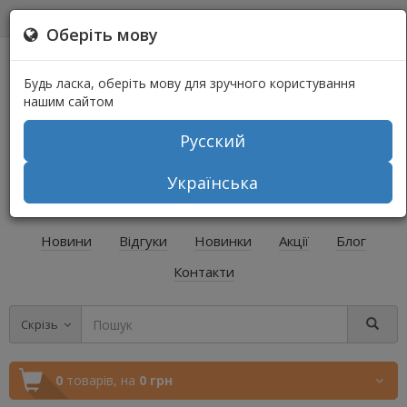
0
0
Оберіть мову
Будь ласка, оберіть мову для зручного користування
нашим сайтом
Русский
+38 (067) 541-64-04
Українська
+38 (073) 541-64-04
Новини
Відгуки
Новинки
Акції
Блог
Контакти
Скрізь
0
товарів,
на
0 грн