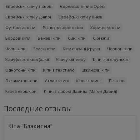
Єврейські кіпи у Львові
Єврейські кіпи в Одесі
Єврейські кіпи у Дніпрі
Єврейські кіпи у Києві
Футбольні кіпи
Різнокольорові кіпи
Коричневі кіпи
Бордові кіпи
Бежеві кіпи
Сині кіпи
Сірі кіпи
Чорні кіпи
Зелені кіпи
Кіпи в'язані (сруга)
Червоні кіпи
Камуфляжні кіпи (хакі)
Кіпи у клітинку
Кіпи з візерунком
Однотонні кіпи
Кіпи з текстилю
Джинсові кіпи
Оксамитові кіпи
Атласні кипі
Кіпи із замші
Білі кіпи
Кіпи з екошкіри
Кіпи із зіркою Давида (Маген Давид)
Последние отзывы
Кіпа "Блакитна"