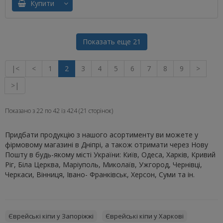
Купити
Показать еще 21
|<
<
1
2
3
4
5
6
7
8
9
>
>|
Показано з 22 по 42 із 424 (21 сторінок)
Придбати продукцію з нашого асортименту ви можете у
фірмовому магазині в Дніпрі, а також отримати через Нову
Пошту в будь-якому місті України: Київ, Одеса, Харків, Кривий
Ріг, Біла Церква, Маріуполь, Миколаїв, Ужгород, Чернівці,
Черкаси, Вінниця, Івано- Франківськ, Херсон, Суми та ін.
Єврейські кіпи у Запоріжжі
Єврейські кіпи у Харкові