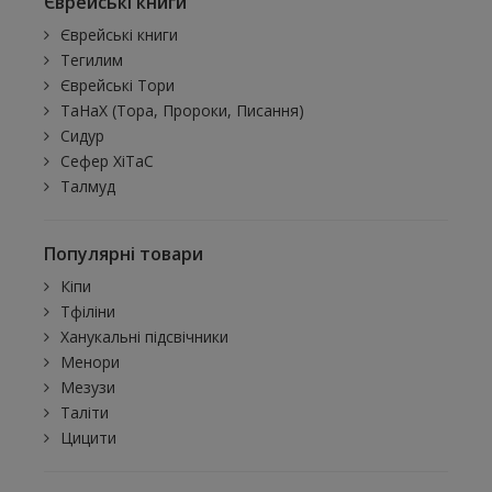
Єврейські книги
Єврейські книги
Тегилим
Єврейські Тори
ТаНаХ (Тора, Пророки, Писання)
Сидур
Сефер ХіТаС
Талмуд
Популярні товари
Кіпи
Тфіліни
Ханукальні підсвічники
Менори
Мезузи
Таліти
Цицити