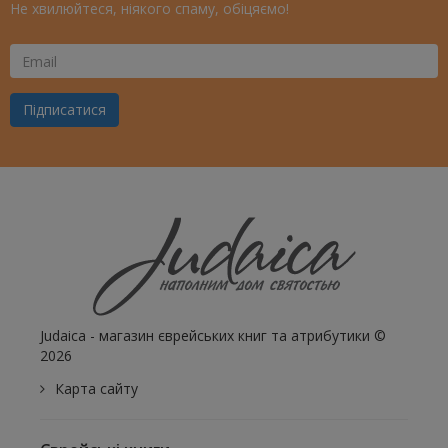
Не хвилюйтеся, ніякого спаму, обіцяємо!
Ваш
Email
Підписатися
Judaica - магазин єврейських книг та атрибутики ©
2026
Карта сайту