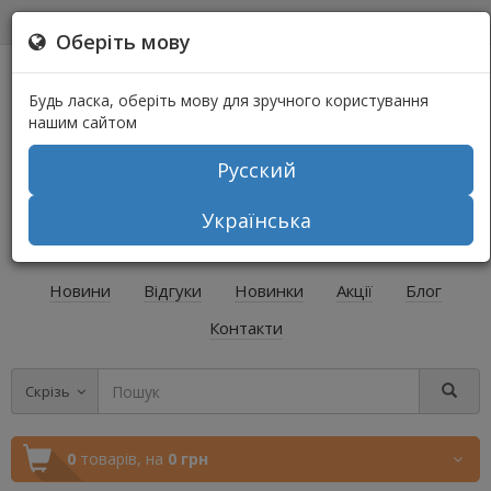
0
0
Оберіть мову
Будь ласка, оберіть мову для зручного користування
нашим сайтом
Русский
+38 (067) 541-64-04
Українська
+38 (073) 541-64-04
Новини
Відгуки
Новинки
Акції
Блог
Контакти
Скрізь
0
товарів,
на
0 грн