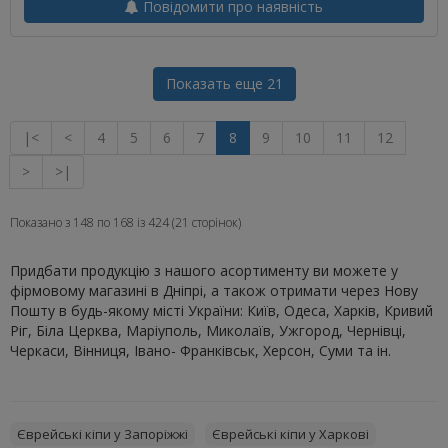
Повідомити про наявність
Показать еще 21
|<
<
4
5
6
7
8
9
10
11
12
>
>|
Показано з 148 по 168 із 424 (21 сторінок)
Придбати продукцію з нашого асортименту ви можете у
фірмовому магазині в Дніпрі, а також отримати через Нову
Пошту в будь-якому місті України: Київ, Одеса, Харків, Кривий
Ріг, Біла Церква, Маріуполь, Миколаїв, Ужгород, Чернівці,
Черкаси, Вінниця, Івано- Франківськ, Херсон, Суми та ін.
Єврейські кіпи у Запоріжжі
Єврейські кіпи у Харкові