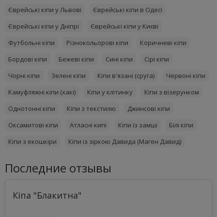
Єврейські кіпи у Львові
Єврейські кіпи в Одесі
Єврейські кіпи у Дніпрі
Єврейські кіпи у Києві
Футбольні кіпи
Різнокольорові кіпи
Коричневі кіпи
Бордові кіпи
Бежеві кіпи
Сині кіпи
Сірі кіпи
Чорні кіпи
Зелені кіпи
Кіпи в'язані (сруга)
Червоні кіпи
Камуфляжні кіпи (хакі)
Кіпи у клітинку
Кіпи з візерунком
Однотонні кіпи
Кіпи з текстилю
Джинсові кіпи
Оксамитові кіпи
Атласні кипі
Кіпи із замші
Білі кіпи
Кіпи з екошкіри
Кіпи із зіркою Давида (Маген Давид)
Последние отзывы
Кіпа "Блакитна"