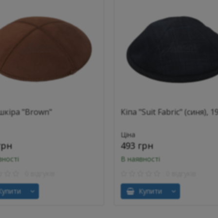
шкіра "Brown"
Кіпа "Suit Fabric" (синя), 1
Ціна
грн
493 грн
вності
В наявності
0 відгуків
0 відгуків
упити
Купити