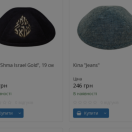
"Shma Israel Gold", 19 см
Кіпа "Jeans"
Ціна
грн
246 грн
вності
В наявності
0 відгуків
0 відгуків
упити
Купити