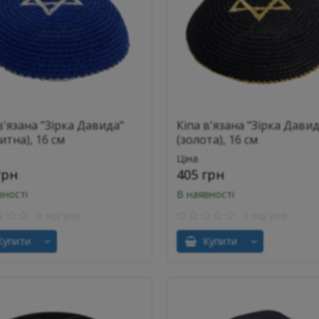
в'язана "Зірка Давида"
Кіпа в'язана "Зірка Давид
итна), 16 см
(золота), 16 см
Ціна
грн
405 грн
вності
В наявності
0 відгуків
0 відгуків
упити
Купити