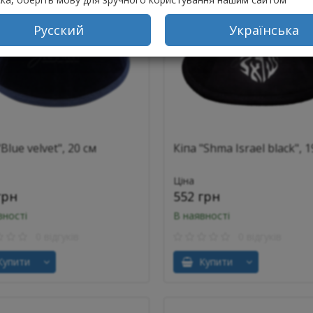
Русский
Українська
"Blue velvet", 20 см
Кіпа "Shma Israel black", 1
Ціна
грн
552 грн
вності
В наявності
0 відгуків
0 відгуків
упити
Купити