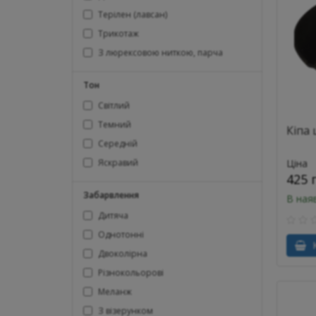
Терілен (лавсан)
Трикотаж
З люрексовою ниткою, парча
Тон
Світлий
Темний
Кіпа 
Середній
Яскравий
Ціна
425 
Забарвлення
В ная
Дитяча
Однотонні
К
Двоколірна
Різнокольорові
Меланж
З візерунком