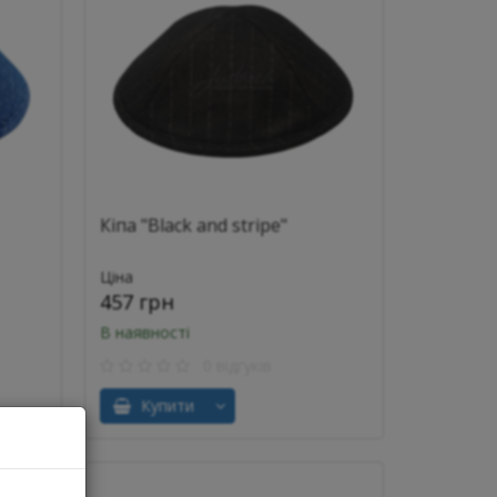
Кіпа "Black and stripe"
Ціна
457 грн
В наявності
0 відгуків
Купити