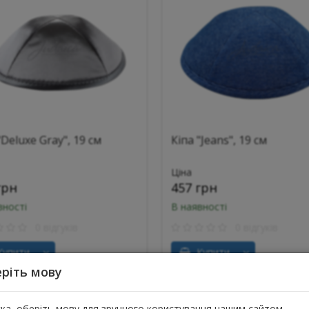
"Deluxe Gray", 19 см
Кіпа "Jeans", 19 см
Ціна
грн
457 грн
вності
В наявності
0 відгуків
0 відгуків
упити
Купити
ріть мову
ска, оберіть мову для зручного користування нашим сайтом