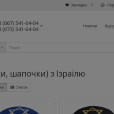
Закладки
Порі
0
8 (067) 541-64-04
Новини
Відг
8 (073) 541-64-04
ь
и, шапочки) з Ізраїлю
ка
Список