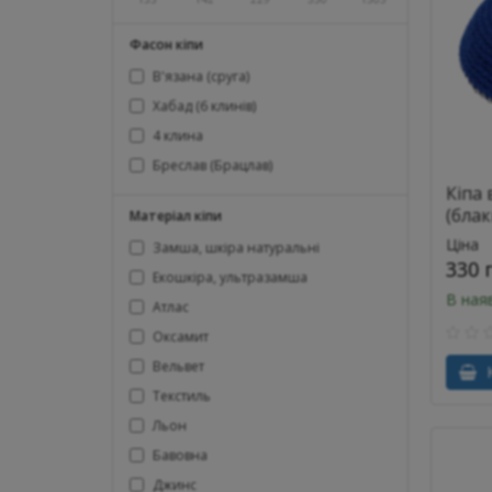
Фасон кіпи
В'язана (сруга)
Хабад (6 клинів)
4 клина
Бреслав (Брацлав)
Кіпа 
(блак
Матеріал кіпи
Ціна
Замша, шкіра натуральні
330 
Екошкіра, ультразамша
В ная
Атлас
Оксамит
Вельвет
К
Текстиль
Льон
Бавовна
Джинс