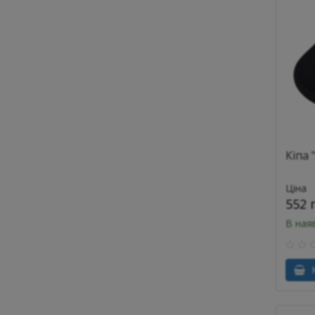
Кіпа 
Ціна
552 
В ная
К