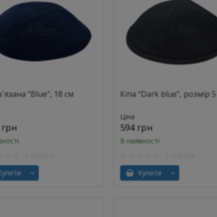
в'язана "Blue", 18 см
Кіпа "Dark blue", розмір 5
Ціна
 грн
594 грн
вності
В наявності
0 відгуків
0 відгуків
упити
Купити