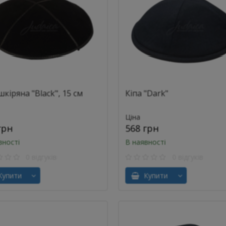
шкіряна "Black", 15 см
Кіпа "Dark"
Ціна
грн
568 грн
вності
В наявності
0 відгуків
0 відгуків
упити
Купити