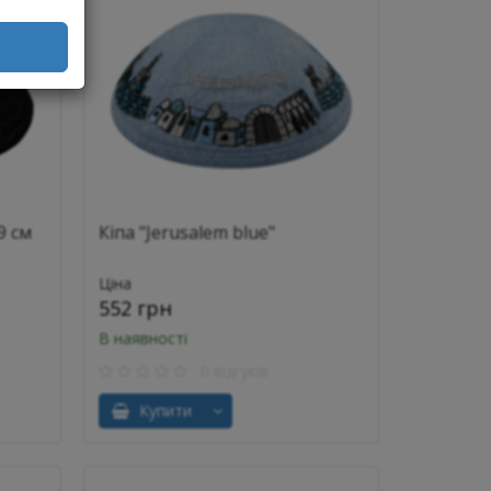
9 см
Кіпа "Jerusalem blue"
Ціна
552 грн
В наявності
0 відгуків
Купити