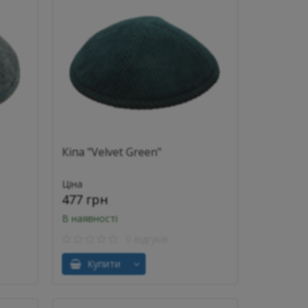
Кіпа "Velvet Green"
Ціна
477 грн
В наявності
0 відгуків
Купити