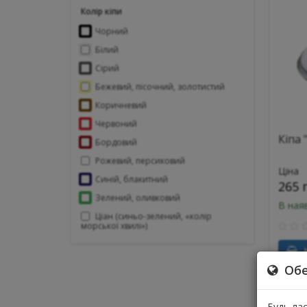
Колір кіпи
Чорний
Білий
Сірий
Бежевий, пісочний, золотистий
Коричневий
Червоний
Кіпа 
Бордовий
Рожевий, персиковий
Ціна
Синій, блакитний
265 
Зелений, оливковий
В ная
Ціан (синьо-зелений, «колір
морської хвилі»)
К
Обе
Будь ла