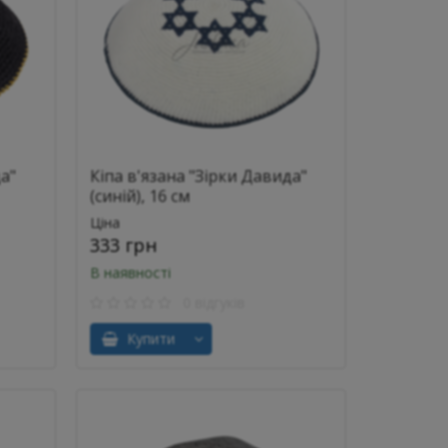
а"
Кіпа в'язана "Зірки Давида"
(синій), 16 см
Ціна
333 грн
В наявності
0 відгуків
Купити