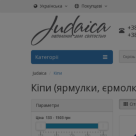
Українська
Покупцеві
+3
+3
Категорії
Скріз
Judaica
Кіпи
Кіпи (ярмулки, єрмолк
Сіт
Параметри
Ціна
133
-
1503
грн
133
142
229
530
1503