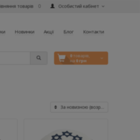
вняння товарів
Особистий кабінет
0
уки
Новинки
Акції
Блог
Контакти
0
товарів,
на
0 грн
За новизною (возрастанию)