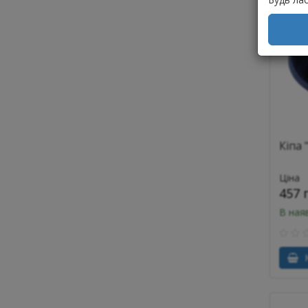
Кіпа 
Ціна
457 
В ная
К