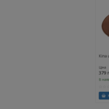
Кіпа 
Ціна
379 
В ная
К