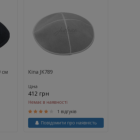
9 см
Кіпа JK789
Ціна
412 грн
Немає в наявності
1 відгуків
Повідомити про наявність