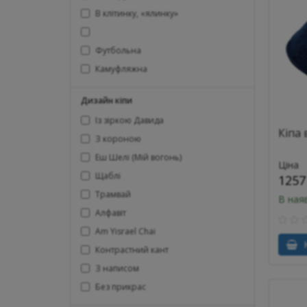
В клітинку, «ялинку»
Футбольна
Камуфляжна
Дизайн кіпи
Із зіркою Давида
Кіпа 
З короною
Еш Шелі (Мій вогонь)
Ціна
Щаблі
1257
Трамвай
В ная
Алфавіт
Am Yisrael Chai
К
Контрастний кант
З написом
Без прикрас