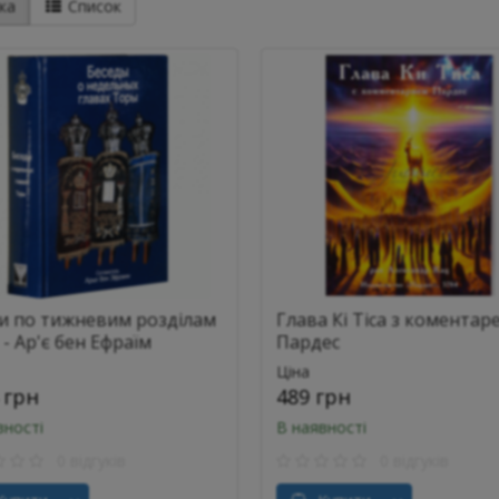
ка
Список
ди по тижневим розділам
Глава Кі Тіса з коментар
- Ар'є бен Ефраїм
Пардес
Ціна
 грн
489 грн
вності
В наявності
0 відгуків
0 відгуків