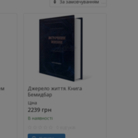
За замовчуванням
ем
Джерело життя. Книга
Бемидбар
Ціна
2239 грн
В наявності
0 відгуків