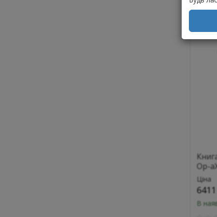
К
Книг
Ор-а
Ціна
6411
В ная