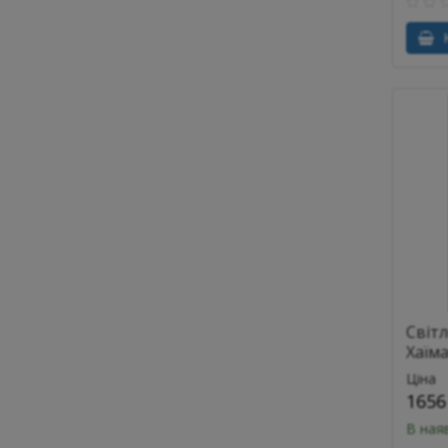
К
Світл
Хаїма
Ціна
1656
В ная