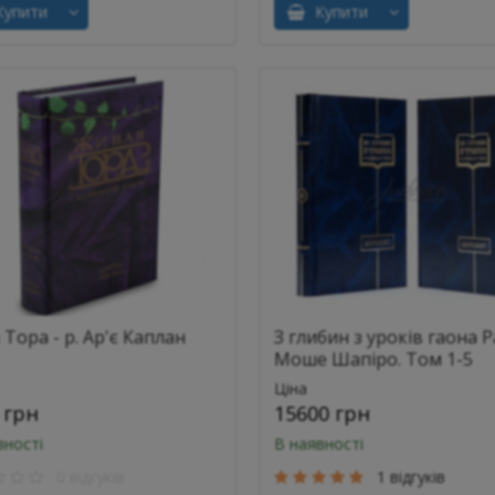
упити
Купити
Тора - р. Ар'є Каплан
З глибин з уроків гаона 
Моше Шапіро. Том 1-5
Ціна
 грн
15600 грн
вності
В наявності
0 відгуків
1 відгуків