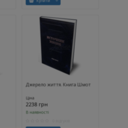
Купити
Джерело життя. Книга Шмот
Ціна
2238 грн
В наявності
0 відгуків