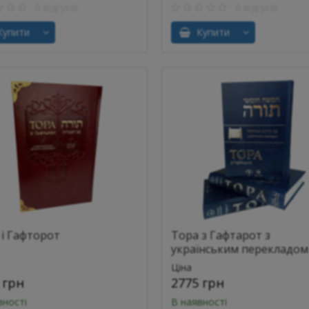
0 відгуків
0 відгуків
упити
Купити
 і Гафторот
Тора з Гафтарот з
українським перекладом
Ціна
 грн
2775 грн
вності
В наявності