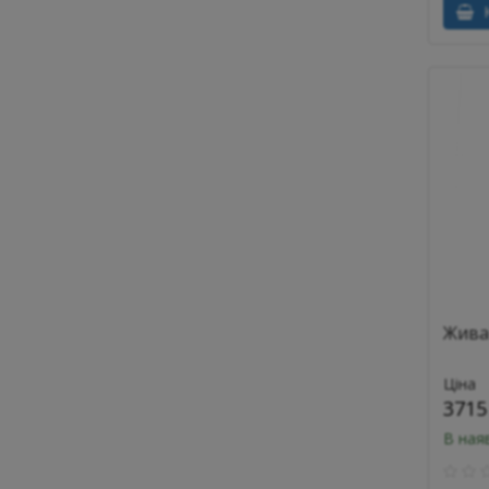
К
Жива 
Ціна
3715
В ная