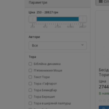
Сіт
Параметри
Ціна
253
-
28827
грн
253
472
2724
10465
28827
Автори
Все
Тора
Біблійна динаміка
Бесі
П'ятикнижжя Моше
Тори 
Текст Тори
Ціна
Тора і Гафтарот
2744
Тора Бемидбар
В ная
Тора Берешит
Тора в шкіряній палітурці