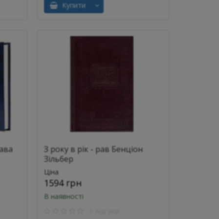
Купити
Рава
З року в рік - рав Бенціон
Зільбер
Ціна
1594 грн
В наявності
0 відгуків