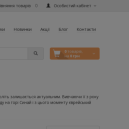
вняння товарів
Особистий кабінет
0
уки
Новинки
Акції
Блог
Контакти
0
товарів,
на
0 грн
літь залишається актуальним. Вивчаючи її з року
ду на горі Синай і з цього моменту єврейський