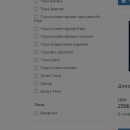
К
Тора Вайкра
Тора Дварим
Тора з коментарями Аврагама Ібн-
Езри
Тора з коментарями Раші
Тора з коментарями Сончино
Тора подарочные издания
Тора про здоров'я
Тора Шмот
Тори з коментарями
Уроки Тори
Хумаш
Джер
Цена у-Рена
Ціна
Танах
2306
Введення
В ная