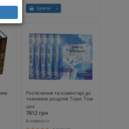
Купити
ням
Роз'яснення та коментарі до
тижневих розділів Тори. Том
1-5
Ціна
7812 грн
В наявності