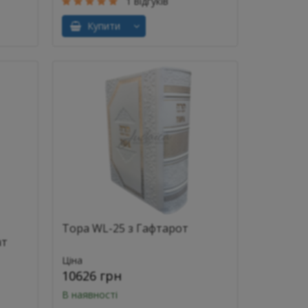
1 відгуків
Купити
Тора WL-25 з Гафтарот
ат
Ціна
10626 грн
В наявності