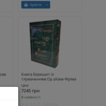
Купити
 рав
Книга Берешит із
тлумаченням Ор аХаїм-Фріма
Гурфінкеля
Ціна
7245 грн
В наявності
0 відгуків