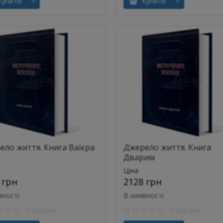
упити
Купити
ело життя. Книга Ваікра
Джерело життя. Книга
Дварим
Ціна
 грн
2128 грн
вності
В наявності
0 відгуків
0 відгуків