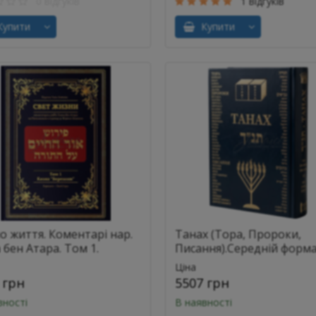
0 відгуків
1 відгуків
упити
Купити
о життя. Коментарі нар.
Танах (Тора, Пророки,
 бен Атара. Том 1.
Писання).Середній форм
Ціна
 грн
5507 грн
вності
В наявності