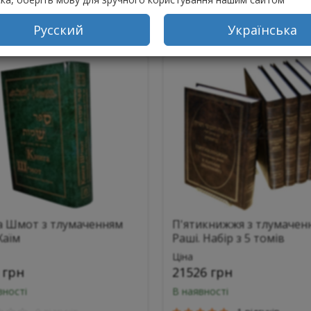
упити
Купити
Русский
Українська
а Шмот з тлумаченням
П'ятикнижжя з тлумачен
Хаїм
Раші. Набір з 5 томів
Ціна
 грн
21526 грн
вності
В наявності