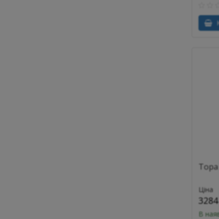
К
Тора
Ціна
3284
В ная