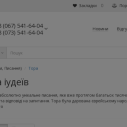
Закладки
Порі
0
8 (067) 541-64-04
Новини
Відг
8 (073) 541-64-04
ь
и, Писання)
Тора
 іудеїв
 абсолютно унікальне писання, яке вже протягом багатьох тисячо
и та відповіді на запитання. Тора була дарована єврейському наро
тя