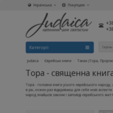
Українська
Покупцеві
+3
+3
Категорії
Скріз
Judaica
Єврейські книги
Танах (Тора, Пророк
Тора - священна книга
Тора - головна книга усього єврейського народу,
в рік, кожен раз відкриваєш для себе нові аспект
народ знайшов закони і заповіді єврейського жит