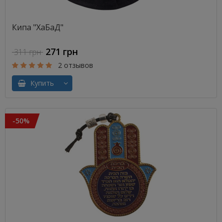
Кипа "ХаБаД"
271 грн
311 грн
2 отзывов
Купить
-50%