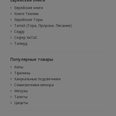
Еврейские книги
Еврейские книги
Книги Теилим
Еврейские Торы
ТаНаХ (Тора, Пророки, Писание)
Сидур
Сефер ХиТаС
Талмуд
Популярные товары
Кипы
Тфилины
Ханукальные подсвечники
Семисвечники менора
Мезузы
Талиты
Цициты